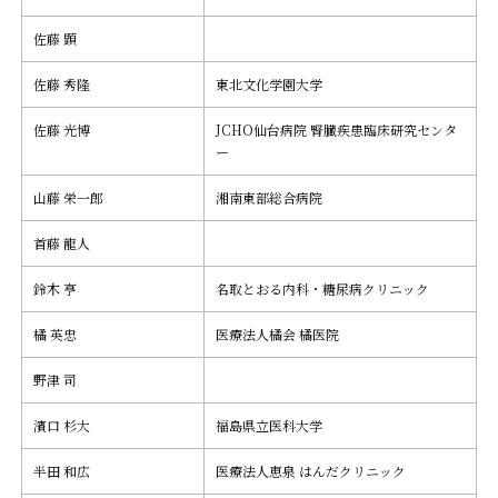
佐藤 顕
佐藤 秀隆
東北文化学園大学
佐藤 光博
JCHO仙台病院 腎臓疾患臨床研究センタ
ー
山藤 栄一郎
湘南東部総合病院
首藤 龍人
鈴木 亨
名取とおる内科・糖尿病クリニック
橘 英忠
医療法人橘会 橘医院
野津 司
濱口 杉大
福島県立医科大学
半田 和広
医療法人恵泉 はんだクリニック