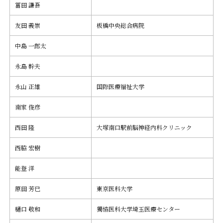
冨田 謙吾
友田 義崇
板橋中央総合病院
中島 一郎太
永島 幹夫
永山 正雄
国際医療福祉大学
南家 俊彦
西田 隆
大塚南口駅前脳神経内科クリニック
西脇 宏樹
能登 洋
原田 芳巳
東京医科大学
樋口 敬和
獨協医科大学埼玉医療センター