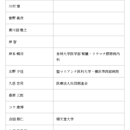
川村 肇
菅野 義彦
黄川田 雅之
岸 智
岸本 暢将
杏林大学医学部 腎臓・リウマチ膠原病内
科
北野 夕佳
聖マリアンナ医科大学・横浜市西部病院
久慈 忠司
医療法人社団朋進会
桑原 三郎
コウ 康博
合田 朋仁
順天堂大学