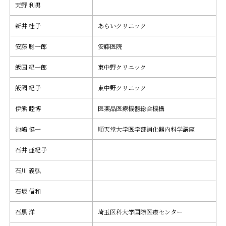
天野 利男
新井 桂子
あらいクリニック
安藤 聡一郎
安藤医院
飯国 紀一郎
東中野クリニック
飯國 紀子
東中野クリニック
伊熊 睦博
医薬品医療機器総合機構
池嶋 健一
順天堂大学医学部消化器内科学講座
石井 亜紀子
石川 義弘
石坂 信和
石黒 洋
埼玉医科大学国際医療センター