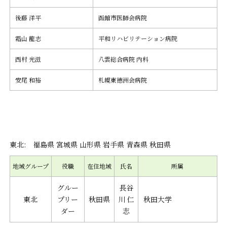
後藤 洋平
函館市医師会病院
霜山 龍志
平和リハビリテーション病院
西村 光滋
八雲総合病院 内科
安尾 和裕
札幌東徳洲会病院
東北: 福島県 宮城県 山形県 岩手県 青森県 秋田県
地域グループ
役職
在住地域
氏名
所属
グルー
長谷
東北
プリー
秋田県
川 仁
秋田大学
ダー
志