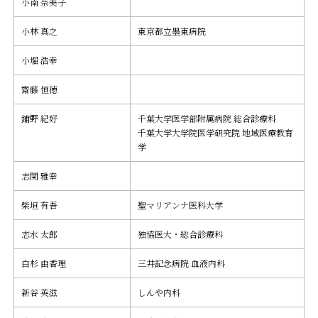
小南 奈美子
小林 真之
東京都立墨東病院
小堀 浩幸
齋藤 恒徳
鋪野 紀好
千葉大学医学部附属病院 総合診療科
千葉大学大学院医学研究院 地域医療教育
学
志関 雅幸
柴垣 有吾
聖マリアンナ医科大学
志水 太郎
独協医大・総合診療科
白杉 由香理
三井記念病院 血液内科
新谷 英滋
しんや内科