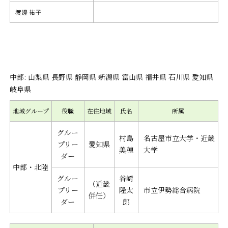
渡邊 祐子
中部: 山梨県 長野県 静岡県 新潟県 富山県 福井県 石川県 愛知県
岐阜県
地域グループ
役職
在住地域
氏名
所属
グルー
村島
名古屋市立大学・近畿
プリー
愛知県
美穂
大学
ダー
中部・北陸
グルー
谷崎
（近畿
プリー
隆太
市立伊勢総合病院
併任）
ダー
郎