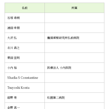
名前
所属
石塚 尋朗
浦田 幸朋
大沢 弘
鷹揚郷腎研究所弘前病院
北川 昌之
栗田 宜明
小内 裕
医療法人 小内医院
Shadia S Constantine
Tsuyoshi Konta
紺野 衆
松園第二病院
金野 真一