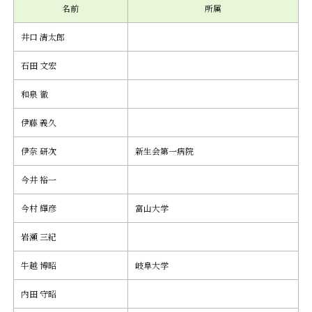
名前
所属
井口 清太郎
石田 文宏
和泉 徹
伊藤 義久
伊奈 研次
新生会第一病院
今井 裕一
今村 輝彦
富山大学
岩瀬 三紀
牛越 博昭
岐阜大学
内田 守昭