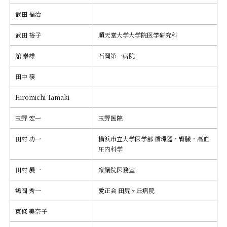
武田 福治
武田 裕子
順天堂大学大学院医学研究科
舘 泰雄
石岡第一病院
田中 穣
Hiromichi Tamaki
玉野 宏一
玉野医院
田村 功一
横浜市立大学医学部 循環器・腎臓・高血
圧内科学
田村 展一
衆議院医務室
鶴岡 秀一
愛正会 田尻ヶ丘病院
東條 美奈子