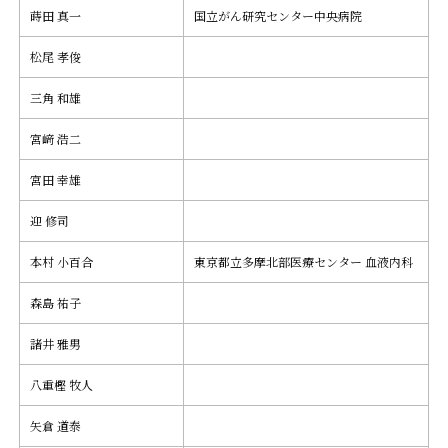
蒔田 真一
国立がん研究センター中央病院
松尾 孝俊
三角 和雄
宮﨑 浩二
宮田 幸雄
迎 修司
本村 小百合
東京都立多摩北部医療センター 血液内科
森島 祐子
諸井 雅男
八重樫 牧人
矢倉 道泰