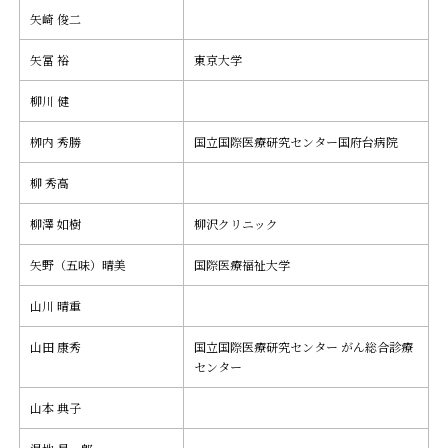
矢崎 俊二
矢冨 裕
東京大学
柳川 健
栁内 秀勝
国立国際医療研究センター国府台病院
柳 秀高
柳澤 如樹
柳沢クリニック
矢野（五味）晴美
国際医療福祉大学
山川 晴重
山田 康秀
国立国際医療研究センター がん総合診療
センター
山本 典子