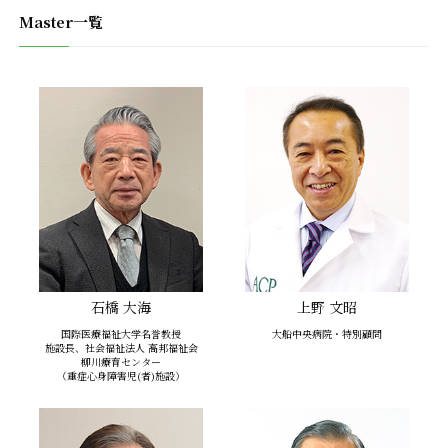
Master一覧
石橋 大海
上野 文昭
国際医療福祉大学名誉教授
大船中央病院・特別顧問
施設長、社会福祉法人 高邦福祉会
柳川療育センター
（重症心身障害児(者)施設）