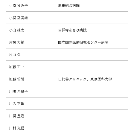
小原 まみ子
亀田総合病院
小俣 富美雄
小山 雄太
吉祥寺あさひ病院
片桐 大輔
国立国際医療研究センター病院
片山 久
加藤 正一
加藤 哲朗
日比谷クリニック、東京医科大学
川嶋 乃里子
川名 正敏
川俣 豊隆
川村 光信