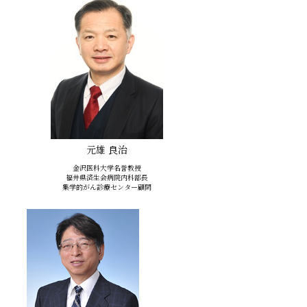
元雄 良治
金沢医科大学名誉教授
福井県済生会病院内科部長
集学的がん診療センター顧問