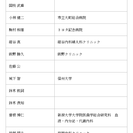
国枝 武重
小林 健二
市立大町総合病院
駒村 和雄
トヨタ記念病院
紺谷 真
紺谷内科婦人科クリニック
阪野 勝久
阪野クリニック
佐藤 公
城下 智
信州大学
鈴木 敦詞
鈴木 良知
曽根 博仁
新潟大学大学院医歯学総合研究科 血
液・内分泌・代謝内科
竹越 國夫
竹越内科クリニック