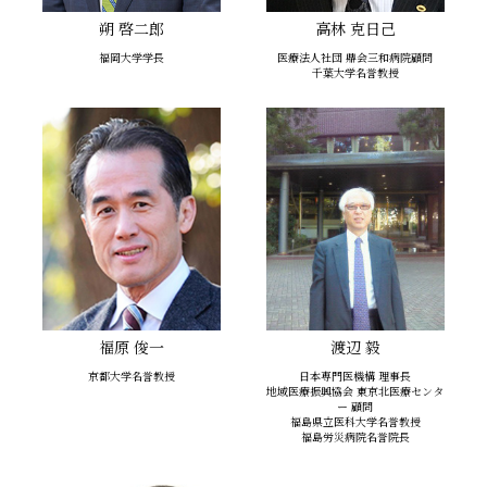
朔 啓二郎
高林 克日己
福岡大学学長
医療法人社団 鼎会三和病院顧問
千葉大学名誉教授
福原 俊一
渡辺 毅
京都大学名誉教授
日本専門医機構 理事長
地域医療振興協会 東京北医療センタ
ー 顧問
福島県立医科大学名誉教授
福島労災病院名誉院長