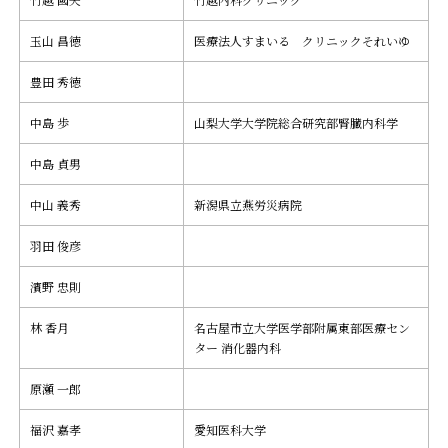
玉山 昌徳
医療法人すまいる クリニックそれいゆ
豊田 秀徳
中島 歩
山梨大学大学院総合研究部腎臓内科学
中島 貞男
中山 義秀
新潟県立燕労災病院
羽田 俊彦
濱野 忠則
林 香月
名古屋市立大学医学部附属東部医療セン
ター 消化器内科
原瀬 一郎
福沢 嘉孝
愛知医科大学