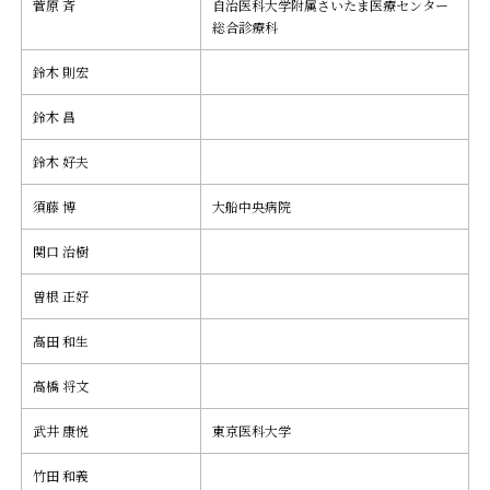
菅原 斉
自治医科大学附属さいたま医療センター
総合診療科
鈴木 則宏
鈴木 昌
鈴木 好夫
須藤 博
大船中央病院
関口 治樹
曽根 正好
高田 和生
高橋 将文
武井 康悦
東京医科大学
竹田 和義