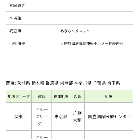
宮田 昌之
李 英治
渡辺 章
あきらクリニック
山根 清美
太田熱海病院脳神経センター神経内科
関東: 茨城県 栃木県 群馬県 東京都 神奈川県 千葉県 埼玉県
地域グループ
役職
在住地域
氏名
所属
グルー
片桐
関東
プリー
東京都
国立国際医療センター
大輔
ダー
グルー