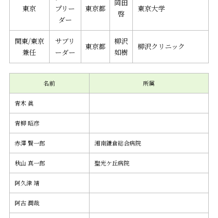
岡田
東京
プリー
東京都
東京大学
啓
ダー
関東/東京
サブリ
柳沢
東京都
柳沢クリニック
兼任
ーダー
如樹
名前
所属
青木 眞
青柳 昭彦
赤澤 賢一郎
湘南鎌倉総合病院
秋山 真一郎
聖光ケ丘病院
阿久津 靖
阿古 潤哉