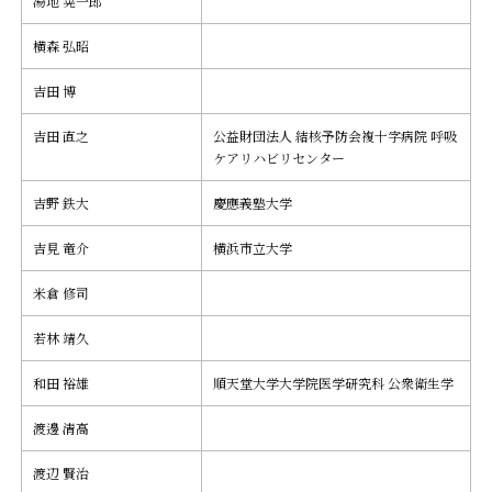
湯地 晃一郎
横森 弘昭
吉田 博
吉田 直之
公益財団法人 結核予防会複十字病院 呼吸
ケアリハビリセンター
吉野 鉄大
慶應義塾大学
吉見 竜介
横浜市立大学
米倉 修司
若林 靖久
和田 裕雄
順天堂大学大学院医学研究科 公衆衛生学
渡邊 清高
渡辺 賢治