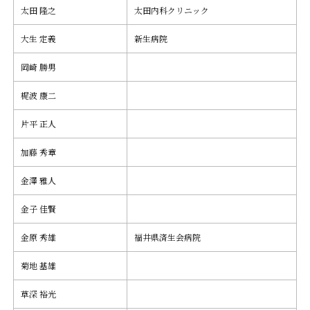
太田 隆之
太田内科クリニック
大生 定義
新生病院
岡崎 勝男
梶波 康二
片平 正人
加藤 秀章
金澤 雅人
金子 佳賢
金原 秀雄
福井県済生会病院
菊地 基雄
草深 裕光