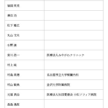
福田 英克
保住 功
松下 雅広
丸山 文夫
水野 清
宮川 浩一
医療法人みやがわクリニック
村上 純
村島 美穂
名古屋市立大学腎臓内科
村山 敏典
金沢大学附属病院
元雄 良治
医療法人社団愛康会 小松ソフィア病院
森島 逸郎