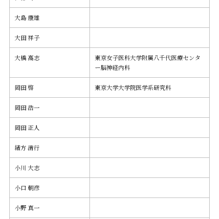
大島 康雄
大田 祥子
大橋 高志
東京女子医科大学附属八千代医療センタ
ー脳神経内科
岡田 啓
東京大学大学院医学系研究科
岡田 浩一
岡田 正人
緒方 清行
小川 大志
小口 朝彦
小野 真一