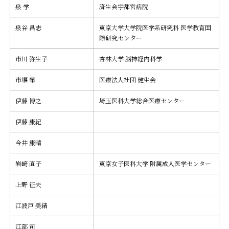
泉 学
済生会宇都宮病院
泉谷 昌志
東京大学大学院医学系研究科 医学教育国
際研究センター
市川 弥生子
杏林大学 脳神経内科学
市堰 肇
医療法人社団 健生会
伊藤 博之
埼玉医科大学総合医療センター
伊藤 康紀
今井 康晴
岩﨑 直子
東京女子医科大学 附属成人医学センター
上野 征夫
江波戸 美緒
江部 司