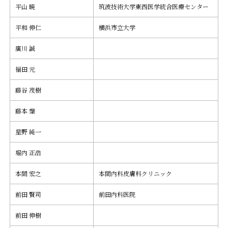
平山 暁
筑波技術大学東西医学統合医療センター
平和 伸仁
横浜市立大学
廣川 誠
福田 元
藤谷 茂樹
藤本 肇
星野 純一
堀内 正浩
本間 宏之
本間内科皮膚科クリニック
前田 賢司
前田内科医院
前田 伸樹