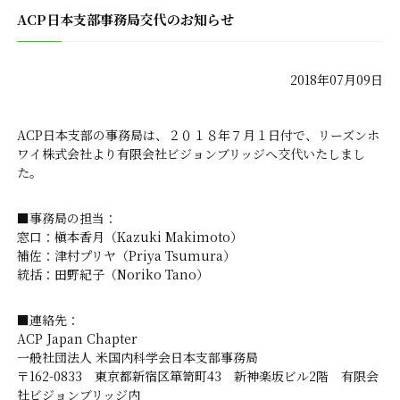
ACP日本支部事務局交代のお知らせ
2018年07月09日
ACP日本支部の事務局は、２０１８年７月１日付で、リーズンホ
ワイ株式会社より有限会社ビジョンブリッジへ交代いたしまし
た。
■事務局の担当：
窓口：槇本香月（Kazuki Makimoto）
補佐：津村プリヤ（Priya Tsumura）
統括：田野紀子（Noriko Tano）
■連絡先：
ACP Japan Chapter
一般社団法人 米国内科学会日本支部事務局
〒162-0833 東京都新宿区箪笥町43 新神楽坂ビル2階 有限会
社ビジョンブリッジ内