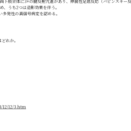
。両下肢全体に3+の腱反射亢進があり、伸展性足底反応（バビンスキー
認め、うち2つは造影効果を伴う。
ない多発性の高信号病変を認める。
はどれか。
3/12/12/3.htm