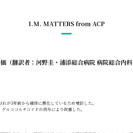
I.M. MATTERS from ACP
評価（翻訳者：河野圭・浦添総合病院 病院総合内科
びれが3年前から緩徐に悪化しているため受診した。

、グルココルチコイドの投与により改善した。
