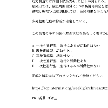
筋力検査では両側下肢筋力4/5と低下が見られる
脳MRIでは、脳室周囲白質に5つの高信号病変を
頸椎と胸椎のT2強調MRIでは、造影効果を伴わ
多発性硬化症の診断が確定している。
この患者の多発性硬化症の状態を最もよく表すの
A. 一次性進行型、進行はあるが活動性はない
B. 再発寛解型、活動性あり
C. 再発寛解型、活動性なし
D. 二次性進行型、進行と活動性あり
E. 二次性進行型、進行はあるが活動性はない
正解と解説は以下のリンクからご参照ください
https://acpinternist.org/weekly/archives/202
PRC委員 河野圭