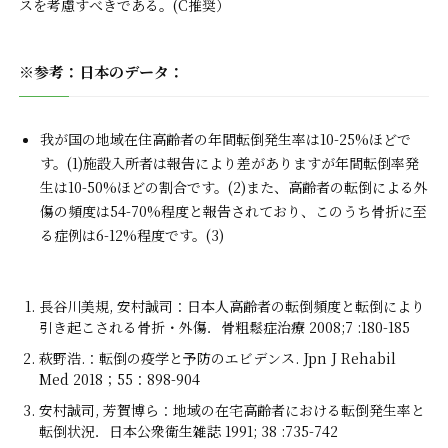
スを考慮すべきである。(C推奨）
※参考：日本のデータ：
我が国の地域在住高齢者の年間転倒発生率は10-25%ほどで
す。(1)施設入所者は報告により差がありますが年間転倒率発
生は10-50%ほどの割合です。(2)また、高齢者の転倒による外
傷の頻度は54-70%程度と報告されており、このうち骨折に至
る症例は6-12%程度です。(3)
長谷川美規, 安村誠司：日本人高齢者の転倒頻度と転倒により
引き起こされる骨折・外傷．骨粗鬆症治療 2008;7 :180-185
萩野浩.：転倒の疫学と予防のエビデンス. Jpn J Rehabil
Med 2018；55：898-904
安村誠司, 芳賀博ら：地域の在宅高齢者における転倒発生率と
転倒状況．日本公衆衛生雑誌 1991; 38 :735-742