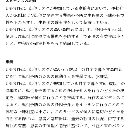
エビデンスの評価
USPSTFは、転倒リスクが増加している高齢者において、運動介
入が転倒および転倒に関連する罹患の予防に中程度の正味の有益
性をもたらすと、中程度の確実性をもって結論している。
USPSTFは、転倒リスクの高い高齢者において、多因子介入は転
倒および転倒に関連する罹患を予防する上で正味の有益性は小さ
いと、中程度の確実性をもって結論している。
推奨
USPSTFは、転倒リスクが高い 65 歳以上の自宅で暮らす高齢者
に対して転倒予防のための運動介入を推奨する。(B推奨）
USPSTFは、転倒リスクが増加している自宅で暮らす65 歳以上の
高齢者に、転倒を予防するための多因子介入を行うかどうかの決
定を、臨床医が個別に行うことを推奨する。既存のエビデンスに
よると、転倒予防のための多因子介入をルーチンに行うことの全
体的な正味利益は小さい。このサービスが個人に適切かどうかを
判断する際には、患者と臨床医は、過去の転倒の状況、併存する
病状の有無、患者の価値観と嗜好に基づいて、利益と害のバラン