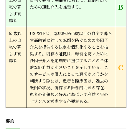
上の自
自宅で暮らす高齢者に対して、転倒を防ぐ
B
宅で暮
ための運動介入を推奨する。
らす高
齢者
65歳以
USPSTFは、臨床医が65歳以上の自宅で暮ら
上の自
す高齢者に対して転倒を防ぐための多因子
宅で暮
介入を提供する決定を個別化することを推
らす高
奨する。既存の証拠は、転倒を防ぐために
齢者
多因子介入を定期的に提供することの全体
C
的な純利益が小さいことを示している。こ
のサービスが個人にとって適切かどうかを
判断する際には、患者と臨床医は、過去の
転倒の状況、併存する医学的問題の存在、
患者の価値観と好みに基づいて利益と害の
バランスを考慮する必要がある。
要約