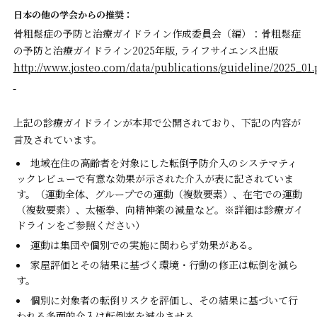
日本の他の学会からの推奨：
骨粗鬆症の予防と治療ガイドライン作成委員会（編）：骨粗鬆症
の予防と治療ガイドライン2025年版, ライフサイエンス出版
http://www.josteo.com/data/publications/guideline/2025_01.
上記の診療ガイドラインが本邦で公開されており、下記の内容が
言及されています。
地域在住の高齢者を対象にした転倒予防介入のシステマティ
ックレビューで有意な効果が示された介入が表に記されていま
す。（運動全体、グループでの運動（複数要素）、在宅での運動
（複数要素）、太極拳、向精神薬の減量など。※詳細は診療ガイ
ドラインをご参照ください）
運動は集団や個別での実施に関わらず効果がある。
家屋評価とその結果に基づく環境・行動の修正は転倒を減ら
す。
個別に対象者の転倒リスクを評価し、その結果に基づいて行
われる多面的介入は転倒率を減少させる。