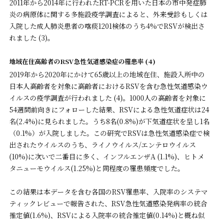
2011年から2014年に行われたRT-PCRを用いた日本の市中発症肺
炎の病原体に関する多施設疫学調査によると、外来受診もしくは
入院した成人肺炎患者の喀痰1201検体のうち4%でRSVが検出さ
れました (3)。
地域在住高齢者のRSV急性気道感染症の罹患率 (4)
2019年から2020年にかけて65歳以上の地域在住、施設入所中の
日本人高齢者を対象に高齢者におけるRSVを含む急性気道感染ウ
イルスの疫学調査が行われました (4)。1000人の高齢者を対象に
54週間前向きにフォローした結果、RSVによる急性気道症状は24
名(2.4%)に見られました。うち8名(0.8%)が下気道症状を呈し1名
（0.1%）が入院しました。この研究でRSVは急性気道感染症で検
出されたウイルスのうち、ライノウイルス/エンテロウイルス
(10%)に次いで二番目に多く、インフルエンザA (1.1%)、ヒトメ
タニューモウイルス(1.25%)と同程度の罹患頻度でした。
この結果は本データを含む各国のRSV罹患率、入院率のシステマ
ティックレビューで報告された、RSV急性気道感染発病率の統合
推定値(1.6%)、RSVによる入院率の統合推定値(0.14%)と概ね似