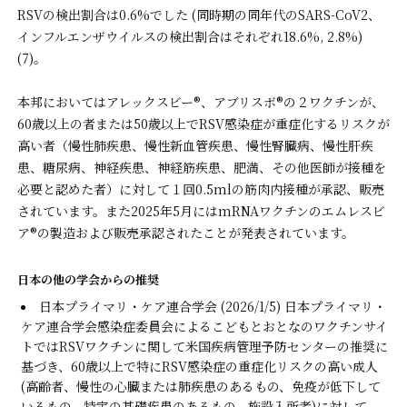
RSVの検出割合は0.6%でした (同時期の同年代のSARS-CoV2、
インフルエンザウイルスの検出割合はそれぞれ18.6%, 2.8%)
(7)。
本邦においてはアレックスビー®︎、アブリスボ®︎の２ワクチンが、
60歳以上の者または50歳以上でRSV感染症が重症化するリスクが
高い者（慢性肺疾患、慢性新血管疾患、慢性腎臓病、慢性肝疾
患、糖尿病、神経疾患、神経筋疾患、肥満、その他医師が接種を
必要と認めた者）に対して１回0.5mlの筋肉内接種が承認、販売
されています。また2025年5月にはmRNAワクチンのエムレスビ
ア®︎の製造および販売承認されたことが発表されています。
日本の他の学会からの推奨
日本プライマリ・ケア連合学会 (2026/1/5) 日本プライマリ・
ケア連合学会感染症委員会によるこどもとおとなのワクチンサイ
トではRSVワクチンに関して米国疾病管理予防センターの推奨に
基づき、60歳以上で特にRSV感染症の重症化リスクの高い成人
(高齢者、慢性の心臓または肺疾患のあるもの、免疫が低下して
いるもの、特定の基礎疾患のあるもの、施設入所者)に対して、