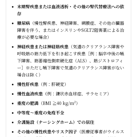
末期腎疾患または血液透析・その他の腎代替療法への依
存
糖尿病
（慢性腎疾患、神経障害、網膜症、その他の臓器
障害を伴う、またはインスリンやSGLT2阻害薬による治
療が必要な場合）
神経疾患または神経筋疾患
（気道のクリアランス障害や
呼吸筋の筋力低下を引き起こす疾患［例：脳卒中後の嚥
下障害、筋萎縮性側索硬化症（ALS）、筋ジストロフィ
ー］※ただし嚥下障害で気道のクリアランス障害がない
場合は除く）
慢性肝疾患
（例：肝硬変）
慢性血液疾患（
例：鎌状赤血球症、サラセミア）
重度の肥満
（BMI ≧40 kg/m²）
中等度〜重度の免疫不全
介護施設（ナーシングホーム）での居住
その他の慢性疾患やリスク因子
（医療従事者がウイルス