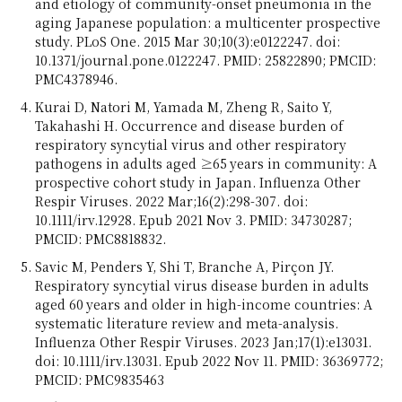
and etiology of community-onset pneumonia in the
aging Japanese population: a multicenter prospective
study. PLoS One. 2015 Mar 30;10(3):e0122247. doi:
10.1371/journal.pone.0122247. PMID: 25822890; PMCID:
PMC4378946.
Kurai D, Natori M, Yamada M, Zheng R, Saito Y,
Takahashi H. Occurrence and disease burden of
respiratory syncytial virus and other respiratory
pathogens in adults aged ≥65 years in community: A
prospective cohort study in Japan. Influenza Other
Respir Viruses. 2022 Mar;16(2):298-307. doi:
10.1111/irv.12928. Epub 2021 Nov 3. PMID: 34730287;
PMCID: PMC8818832.
Savic M, Penders Y, Shi T, Branche A, Pirçon JY.
Respiratory syncytial virus disease burden in adults
aged 60 years and older in high-income countries: A
systematic literature review and meta-analysis.
Influenza Other Respir Viruses. 2023 Jan;17(1):e13031.
doi: 10.1111/irv.13031. Epub 2022 Nov 11. PMID: 36369772;
PMCID: PMC9835463