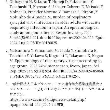
Ohbayashi H, Sakurai T, Himeji D, Fukushima Y,
Takahashi H, Kiyosue A, Sabater Cabrera E, Matsuki T,
Molnar D, Preckler Moreno V, Damaso S, Pirçon JY,
Moitinho de Almeida M. Burden of respiratory
syncytial virus infections in older adults with acute
respiratory infection in Japan: An epidemiological
study among outpatients. Respir Investig. 2024
Sep;62(5):914-921. doi: 10.1016/j.resinv.2024.06.003. Epub
2024 Aug 9. PMID: 39126825.
Matsumura Y, Yamamoto M, Tsuda Y, Shinohara K,
Tsuchido Y, Yukawa S, Noguchi T, Takayama K, Nagao
M. Epidemiology of respiratory viruses according to
age group, 2023-24 winter season, Kyoto, Japan. Sci
Rep. 2025 Jan 6;15(1):924. doi: 10.1038/s41598-024-85068-
7. PMID: 39762485; PMCID: PMC11704254.
一般社団法人日本プライマリ・ケア連合学会感染症委員会ワ
クチンチーム．こどもとおとなのワクチンサイト. RSウイルス
ワクチン.
https://www.vaccine4all.jp/news-detail.php?
npage=2&nid=142
(2026.2.5閲覧)