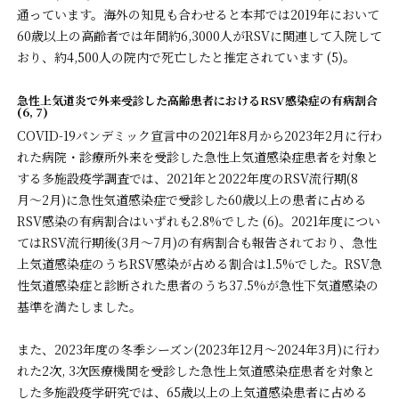
通っています。海外の知見も合わせると本邦では2019年において
60歳以上の高齢者では年間約6,3000人がRSVに関連して入院して
おり、約4,500人の院内で死亡したと推定されています (5)。
急性上気道炎で外来受診した高齢患者におけるRSV感染症の有病割合
(6, 7)
COVID-19パンデミック宣言中の2021年8月から2023年2月に行わ
れた病院・診療所外来を受診した急性上気道感染症患者を対象と
する多施設疫学調査では、2021年と2022年度のRSV流行期(8
月〜2月)に急性気道感染症で受診した60歳以上の患者に占める
RSV感染の有病割合はいずれも2.8%でした (6)。2021年度につい
てはRSV流行期後(3月〜7月)の有病割合も報告されており、急性
上気道感染症のうちRSV感染が占める割合は1.5%でした。RSV急
性気道感染症と診断された患者のうち37.5%が急性下気道感染の
基準を満たしました。
また、2023年度の冬季シーズン(2023年12月〜2024年3月)に行わ
れた2次, 3次医療機関を受診した急性上気道感染症患者を対象と
した多施設疫学研究では、65歳以上の上気道感染患者に占める