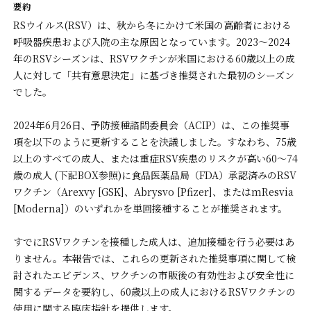
要約
RSウイルス(RSV）は、秋から冬にかけて米国の高齢者における
呼吸器疾患および入院の主な原因となっています。2023～2024
年のRSVシーズンは、RSVワクチンが米国における60歳以上の成
人に対して「共有意思決定」に基づき推奨された最初のシーズン
でした。
2024年6月26日、予防接種諮問委員会（ACIP）は、この推奨事
項を以下のように更新することを決議しました。すなわち、75歳
以上のすべての成人、または重症RSV疾患のリスクが高い60～74
歳の成人 (下記BOX参照)に食品医薬品局（FDA）承認済みのRSV
ワクチン（Arexvy [GSK]、Abrysvo [Pfizer]、またはmResvia
[Moderna]）のいずれかを単回接種することが推奨されます。
すでにRSVワクチンを接種した成人は、追加接種を行う必要はあ
りません。本報告では、これらの更新された推奨事項に関して検
討されたエビデンス、ワクチンの市販後の有効性および安全性に
関するデータを要約し、60歳以上の成人におけるRSVワクチンの
使用に関する臨床指針を提供します。