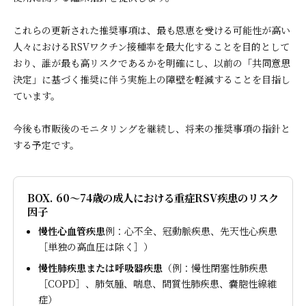
これらの更新された推奨事項は、最も恩恵を受ける可能性が高い
人々におけるRSVワクチン接種率を最大化することを目的として
おり、誰が最も高リスクであるかを明確にし、以前の「共同意思
決定」に基づく推奨に伴う実施上の障壁を軽減することを目指し
ています。
今後も市販後のモニタリングを継続し、将来の推奨事項の指針と
する予定です。
BOX. 60～74歳の成人における重症RSV疾患のリスク
因子
慢性心血管疾患
例：心不全、冠動脈疾患、先天性心疾患
［単独の高血圧は除く］）
慢性肺疾患または呼吸器疾患
（例：慢性閉塞性肺疾患
［COPD］、肺気腫、喘息、間質性肺疾患、嚢胞性線維
症）