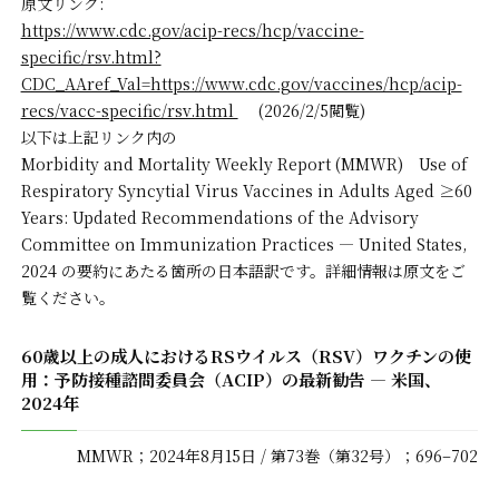
原文リンク:
https://www.cdc.gov/acip-recs/hcp/vaccine-
specific/rsv.html?
CDC_AAref_Val=https://www.cdc.gov/vaccines/hcp/acip-
recs/vacc-specific/rsv.html
(2026/2/5閲覧)
以下は上記リンク内の
Morbidity and Mortality Weekly Report (MMWR) Use of
Respiratory Syncytial Virus Vaccines in Adults Aged ≥60
Years: Updated Recommendations of the Advisory
Committee on Immunization Practices — United States,
2024 の要約にあたる箇所の日本語訳です。詳細情報は原文をご
覧ください。
60歳以上の成人におけるRSウイルス（RSV）ワクチンの使
用：予防接種諮問委員会（ACIP）の最新勧告 ― 米国、
2024年
MMWR；2024年8月15日 / 第73巻（第32号）；696–702