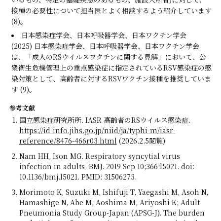
接種の必要性について担当医とよく相談するよう紹介しています
(8)。
日本感染症学会、日本呼吸器学会、日本ワクチン学会
(2025) 日本感染症学会、日本呼吸器学会、日本ワクチン学会
は、「成人のRSウイルスワクチンに関する見解」において、公
衆衛生危機管理上の重点感染症に指定されているRSV感染症の感
染対策として、高齢者に対するRSVワクチン接種を推奨していま
す (9)。
参考文献
国立感染症研究所所. IASR 高齢者のRSウイルス感染症.
https://id-info.jihs.go.jp/niid/ja/typhi-m/iasr-
reference/8476-466r03.html
(2026.2.5閲覧)
Nam HH, Ison MG. Respiratory syncytial virus
infection in adults. BMJ. 2019 Sep 10;366:l5021. doi:
10.1136/bmj.l5021. PMID: 31506273.
Morimoto K, Suzuki M, Ishifuji T, Yaegashi M, Asoh N,
Hamashige N, Abe M, Aoshima M, Ariyoshi K; Adult
Pneumonia Study Group-Japan (APSG-J). The burden