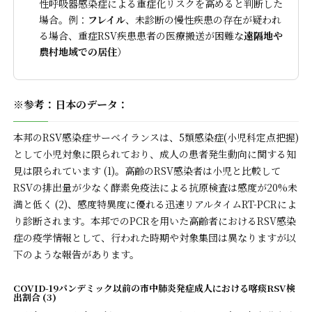
性呼吸器感染症による重症化リスクを高めると判断した
場合。例：
フレイル
、未診断の慢性疾患の存在が疑われ
る場合、重症RSV疾患患者の医療搬送が困難な
遠隔地や
農村地域での居住
）
※参考：日本のデータ：
本邦のRSV感染症サーベイランスは、5類感染症(小児科定点把握)
として小児対象に限られており、成人の患者発生動向に関する知
見は限られています (1)。高齢のRSV感染者は小児と比較して
RSVの排出量が少なく酵素免疫法による抗原検査は感度が20%未
満と低く (2)、感度特異度に優れる迅速リアルタイムRT-PCRによ
り診断されます。本邦でのPCRを用いた高齢者におけるRSV感染
症の疫学情報として、行われた時期や対象集団は異なりますが以
下のような報告があります。
COVID-19パンデミック以前の市中肺炎発症成人における喀痰RSV検
出割合 (3)