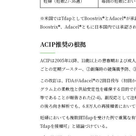
妊婦（妊娠27-36週）
毎回の妊娠において
※米国ではTdapとしてBoostrix®︎とAdacel
Boostrix®︎、Adacel®︎ともに日本国内では
ACIP推奨の根拠
ACIPは2005年以降、11歳以上の思春期および
ごとの定期ブースター、②創傷時の破傷風予防、③7歳
この改訂は、FDAがAdacel®の2回目投与（
グラム上の柔軟性と供給安定性を確保する目的で行わ
等であることが報告された(2-4)。副反応として注射部位
の後ろ向き解析でも、6.8万人の再接種者におい
妊婦においても複数回Tdapを受けた例で重篤な有害
Tdapを接種可」と結論づけている。