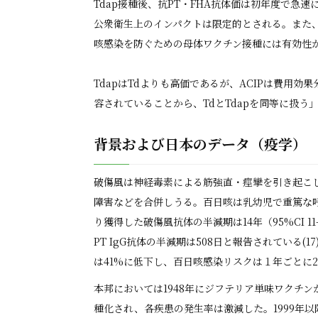
Tdap接種後、抗PT・FHA抗体価は初年度で急速
公衆衛生上のインパクトは限定的とされる。また、T
咳感染を防ぐための母体ワクチン接種には有効性が示さ
TdapはTdよりも高価であるが、ACIPは費用
容されていることから、TdとTdapを同等に扱う」
背景および日本のデータ（疫学）
破傷風は神経毒素による筋強直・痙攣を引き起こ
障害などを合併しうる。百日咳は乳幼児で重篤な
り獲得した破傷風抗体の半減期は14年（95%CI 1
PT IgG抗体の半減期は508日と報告されている(1
は41%に低下し、百日咳感染リスクは１年ごとに2
本邦においては1948年にジフテリア単味ワクチン
種化され、各疾患の発生率は激減した。1999年