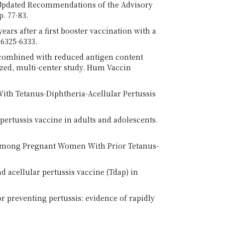
es: Updated Recommendations of the Advisory
. 77-83.
ars after a first booster vaccination with a
 6325-6333.
ne combined with reduced antigen content
mized, multi-center study. Hum Vaccin
With Tetanus-Diphtheria-Acellular Pertussis
r pertussis vaccine in adults and adolescents.
s Among Pregnant Women With Prior Tetanus-
d acellular pertussis vaccine (Tdap) in
for preventing pertussis: evidence of rapidly