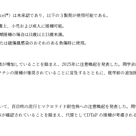
 Adacel®）は未承認であり、以下の３製剤が使用可能である。
付文書上、小児および成人に接種可能。
定期接種の場合は11歳以上13歳未満。
種または破傷風感染のおそれのある負傷時に使用。
が増加していることを踏まえ、2025年に注意喚起を発表した。同学
チンの接種が推奨されていることに言及するとともに、就学前の追加接
おいて、百日咳の流行とマクロライド耐性株への注意喚起を発表した。同
認されていることを踏まえ、代替としてDTaP の接種が考慮されるとの立場