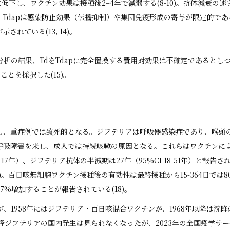
に低下し、ワクチン効果は接種後2–4年で減弱する(8-10)。抗体減衰の
dapは感染防止効果（伝播抑制）や集団免疫形成の寄与が限定的であること
れている(13, 14)。
効果分析の結果、TdをTdapに完全置換する費用対効果は不確定であると
ことを採択した(15)。
し、重症例では致死的となる。ジフテリアは呼吸器感染症であり、喉頭
呼吸障害を来し、成人では持続咳嗽の原因となる。これらはワクチンに
1-17年）、ジフテリア抗体の半減期は27年（95%CI 18-51年）と報告
7)。百日咳無細胞ワクチン接種後の有効性は最終接種から15-364日では80
7%増加することが報告されている(18)。
が、1958年にはジフテリア・百日咳混合ワクチンが、1968年以降は沈
以降ジフテリアの国内発生は見られなくなったが、2023年の全国疫学サ