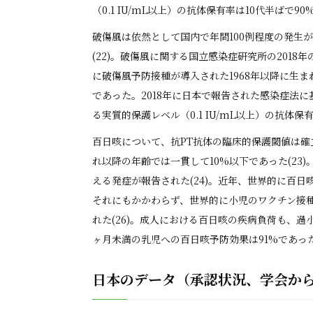
（0.1 IU/mL以上）の抗体保有率は10代半ばで9
破傷風は依然として国内で年間100例程度の発生
(22)。破傷風に関する国立感染症研究所の201
に破傷風予防接種が導入された1968年以降に生ま
であった。2018年に日本で報告された感染症法に基
る実質的保護レベル（0.1 IU/mL以上）の抗体
百日咳について、抗PT抗体の臨床的保護閾値は確立し
れ以降の年齢では一貫して10%以下であった(23
える発症が報告された(24)。近年、世界的に百
それにもかかわらず、世界的に小児のワクチン接種率
れた(26)。成人における百日咳の疾病負荷も、過小
ヶ月未満の乳児への百日咳予防効果は91%であった
日本のデータ（承認状況、学会か