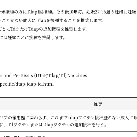
種の方にTdap1回接種。その後10年毎。妊娠27-36週の妊婦に妊娠
ことがない成人にTdapを接種することを推奨します。
とにTdまたはTdapの追加接種を推奨します。
週)には妊娠ごとに接種を推奨します。
 and Pertussis (DTaP/Tdap/Td) Vaccines
pecific/dtap-tdap-td.html
推奨
リアの罹患歴に関わらず、これまでTdapワクチン接種歴のない成人に1回
とに、TdワクチンまたはTdapワクチンの追加接種を行う。