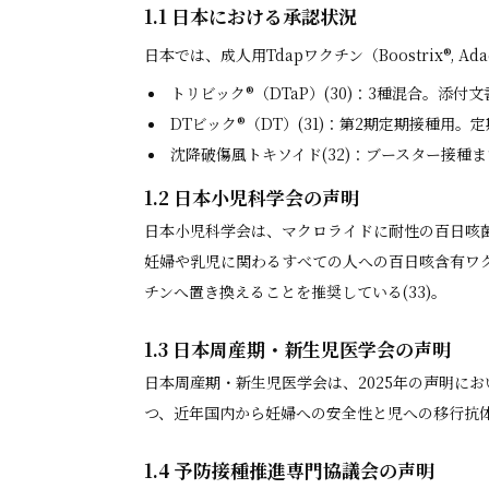
1.1 日本における承認状況
日本では、成人用Tdapワクチン（Boostrix®,
トリビック®（DTaP）(30)：3種混合。添
DTビック®（DT）(31)：第2期定期接種用。
沈降破傷風トキソイド(32)：ブースター接
1.2 日本小児科学会の声明
日本小児科学会は、マクロライドに耐性の百日咳菌
妊婦や乳児に関わるすべての人への百日咳含有ワク
チンへ置き換えることを推奨している(33)。
1.3 日本周産期・新生児医学会の声明
日本周産期・新生児医学会は、2025年の声明に
つ、近年国内から妊婦への安全性と児への移行抗体が確
1.4 予防接種推進専門協議会の声明