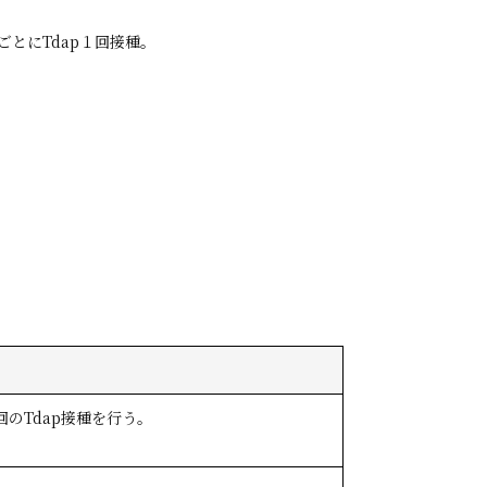
ごとにTdap１回接種。
のTdap接種を行う。