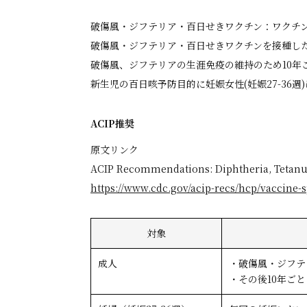
破傷風・ジフテリア・百日せきワクチン：ワクチン未接
破傷風・ジフテリア・百日せきワクチンを接種した
破傷風、ジフテリアの生涯免疫の維持のため10年ご
新生児の百日咳予防目的に妊娠女性(妊娠27-36
ACIP推奨
原文リンク
ACIP Recommendations: Diphtheria, Tetanus
https://www.cdc.gov/acip-recs/hcp/vaccine-s
対象
成人
・破傷風・ジフテ
・その後10年ご