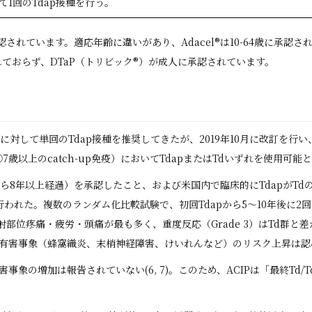
1回のTdap接種を行う。
®︎が承認されています。適応年齢に違いがあり、Adacel®︎は10-64歳に承認さ
承認されておらず、DTaP（トリビック®️）が成人に承認されています。
成人に対して単回のTdap接種を推奨してきたが、2019年10月に改訂を行
以上のcatch-up免疫）においてTdapまたはTdいずれを使用可能とし
初回から8年以上経過）を承認したこと、および米国内で臨床的にTdapが
れた。複数のランダム化比較試験で、初回Tdapから5〜10年後に2回
疼痛・疲労・頭痛が最も多く、重度反応（Grade 3）はTd群と差がなかった。
て有害事象（蜂窩織炎、末梢神経障害、けいれんなど）のリスク上昇は認め
事象の増加は報告されていない(6, 7)。このため、ACIPは「最終Td