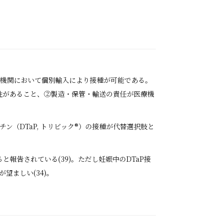
。
た医療機関において個別輸入により接種が可能である。
性があること、②製造・保管・輸送の責任が医療機
クチン（DTaP, トリビック®）の接種が代替選択肢と
報告されている(39)。ただし妊娠中のDTaP接
が望ましい(34)。