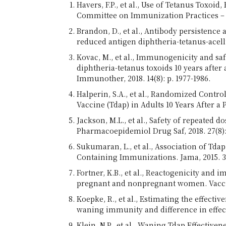
Havers, F.P., et al., Use of Tetanus Tox
Committee on Immunization Practices – U
Brandon, D., et al., Antibody persistence
reduced antigen diphtheria-tetanus-acellul
Kovac, M., et al., Immunogenicity and sa
diphtheria-tetanus toxoids 10 years after
Immunother, 2018. 14(8): p. 1977-1986.
Halperin, S.A., et al., Randomized Contr
Vaccine (Tdap) in Adults 10 Years After a Pr
Jackson, M.L., et al., Safety of repeated 
Pharmacoepidemiol Drug Saf, 2018. 27(8): 
Sukumaran, L., et al., Association of T
Containing Immunizations. Jama, 2015. 314
Fortner, K.B., et al., Reactogenicity and
pregnant and nonpregnant women. Vaccine
Koepke, R., et al., Estimating the effecti
waning immunity and difference in effectiv
Klein, N.P., et al., Waning Tdap Effectivene