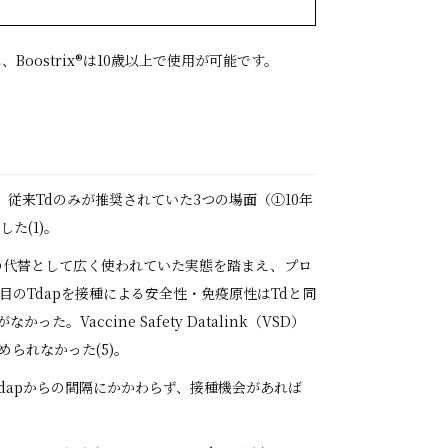
れ、Boostrix®︎は10歳以上で使用が可能です。
い、従来Tdのみが推奨されていた3つの場面（①10年
た(1)。
Tdの代替として広く使われていた実態を踏まえ、プロ
目のTdapを接種による安全性・免疫原性はTdと同
Vaccine Safety Datalink（VSD）
られなかった(5)。
/Tdapからの間隔にかかわらず、接種機会があれば