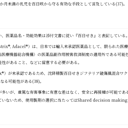
2 か月未満の乳児を百日咳から守る有効な手段として言及している(37)。
い、医薬品名・効能効果は添付文書に従い『百日せき』と表記している
strix®, Adacel®）は、日本では輸入未承認医薬品として、限られ
薬品医療機器総合機構）の医薬品副作用被害救済制度の適用外である可能
能性があること、などに留意する必要がある。
oostrix®）が未承認であるため、沈降精製百日せきジフテリア破傷風混合ワ
なる可能性がある(38)。
方が多いが、重篤な有害事象に有意な差はなく、安全に再接種が可能であると
ため、使用製剤の選択に当たってはShared decision making