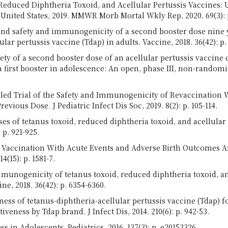
oid, Reduced Diphtheria Toxoid, and Acellular Pertussis Vaccin
nited States, 2019. MMWR Morb Mortal Wkly Rep, 2020. 69(3): p
 and safety and immunogenicity of a second booster dose nine ye
ar pertussis vaccine (Tdap) in adults. Vaccine, 2018. 36(42): p.
fety of a second booster dose of an acellular pertussis vacci
 a first booster in adolescence: An open, phase III, non-rando
olled Trial of the Safety and Immunogenicity of Revaccination 
evious Dose. J Pediatric Infect Dis Soc, 2019. 8(2): p. 105-114.
doses of tetanus toxoid, reduced diphtheria toxoid, and acellula
p. 921-925.
dap Vaccination With Acute Events and Adverse Birth Outcome
(15): p. 1581-7.
 immunogenicity of tetanus toxoid, reduced diphtheria toxoid, an
, 2018. 36(42): p. 6354-6360.
veness of tetanus-diphtheria-acellular pertussis vaccine (Tdap) 
eness by Tdap brand. J Infect Dis, 2014. 210(6): p. 942-53.
ss in Adolescents. Pediatrics, 2016. 137(3): p. e20153326.