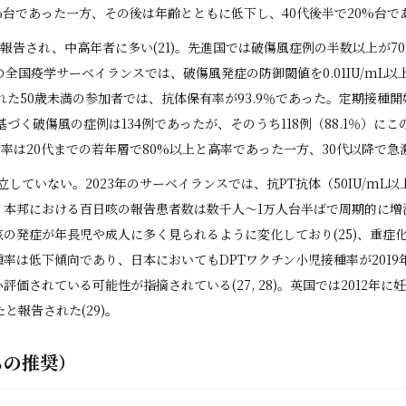
0%台であった一方、その後は年齢とともに低下し、40代後半で20%台であった
が報告され、中高年者に多い(21)。先進国では破傷風症例の半数以上が
8年の全国疫学サーベイランスでは、破傷風発症の防御閾値を0.01IU/m
れた50歳未満の参加者では、抗体保有率が93.9％であった。定期接種開
づく破傷風の症例は134例であったが、そのうち118例（88.1％）にこ
保有率は20代までの若年層で80%以上と高率であった一方、30代以降で急
ていない。2023年のサーベイランスでは、抗PT抗体（50IU/mL以
)。本邦における百日咳の報告患者数は数千人〜1万人台半ばで周期的に増減
日咳の発症が年長児や成人に多く見られるように変化しており(25)、重
は低下傾向であり、日本においてもDPTワクチン小児接種率が2019年の
評価されている可能性が指摘されている(27, 28)。英国では2012
と報告された(29)。
らの推奨）