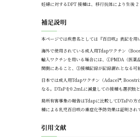
妊婦に対するDPT 接種は、移行抗体により生後 
補足説明
本ページでは疾患名としては『百日咳』表記を用
海外で使用されている成人用Tdapワクチン（Boo
輸入ワクチンを用いる場合には、①PMDA（医
関側にあること、③接種記録が記録漏れとなる可
日本では成人用Tdapワクチン（Adacel®, B
なる。DTaPを0.2mLに減量しての接種も選択肢と
局所有害事象の報告はTdapに比較してDTaPの
種による乳児百日咳の重症化予防効果は証明されていない
引用文献