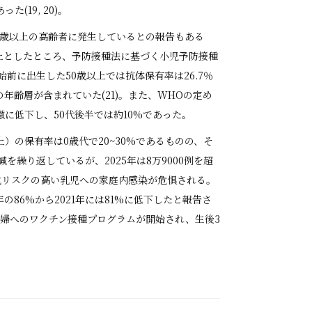
(19, 20)。
70歳以上の高齢者に発生しているとの報告もある
L以上としたところ、予防接種法に基づく小児予防接種
始前に出生した50歳以上では抗体保有率は26.7％
の年齢層が含まれていた(21)。また、WHOの定め
激に低下し、50代後半では約10%であった。
上）の保有率は0歳代で20~30%であるものの、そ
を繰り返しているが、2025年は8万9000例を超
症化リスクの高い乳児への家庭内感染が危惧される。
86%から2021年には81%に低下したと報告さ
年に妊婦へのワクチン接種プログラムが開始され、生後3