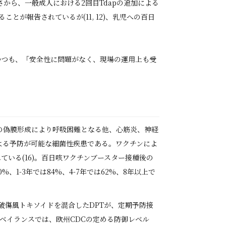
速さから、一般成人における2回目Tdapの追加による
が報告されているが(11, 12)、乳児への百日
しつつも、「安全性に問題がなく、現場の運用上も受
の偽膜形成により呼吸困難となる他、心筋炎、神経
よる予防が可能な細菌性疾患である。ワクチンによ
されている(16)。百日咳ワクチンブースター接種後の
%、1-3年では84%、4-7年では62%、8年以上で
降破傷風トキソイドを混合したDPTが、定期予防接
ーベイランスでは、欧州CDCの定める防御レベル