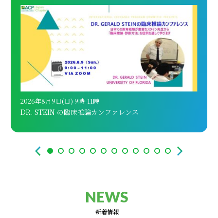
2026年8月9日(日) 9時-11時
202
DR. STEIN の臨床推論カンファレンス
AC
NEWS
新着情報