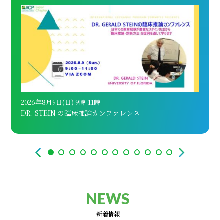
2026年8月9日(日) 9時-11時
202
DR. STEIN の臨床推論カンファレンス
AC
NEWS
新着情報