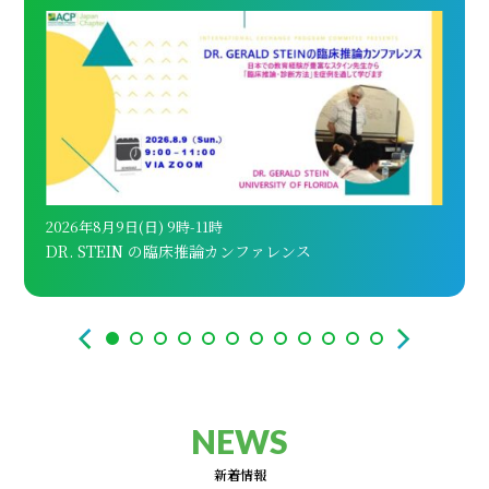
2026年8月9日(日) 9時-11時
202
DR. STEIN の臨床推論カンファレンス
AC
NEWS
新着情報