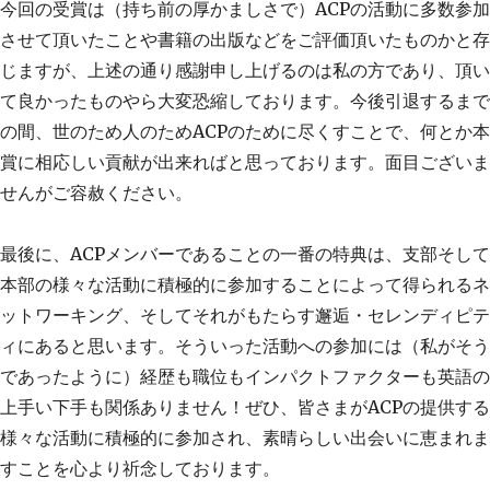
今回の受賞は（持ち前の厚かましさで）ACPの活動に多数参加
させて頂いたことや書籍の出版などをご評価頂いたものかと存
じますが、上述の通り感謝申し上げるのは私の方であり、頂い
て良かったものやら大変恐縮しております。今後引退するまで
の間、世のため人のためACPのために尽くすことで、何とか本
賞に相応しい貢献が出来ればと思っております。面目ございま
せんがご容赦ください。
最後に、ACPメンバーであることの一番の特典は、支部そして
本部の様々な活動に積極的に参加することによって得られるネ
ットワーキング、そしてそれがもたらす邂逅・セレンディピテ
ィにあると思います。そういった活動への参加には（私がそう
であったように）経歴も職位もインパクトファクターも英語の
上手い下手も関係ありません！ぜひ、皆さまがACPの提供する
様々な活動に積極的に参加され、素晴らしい出会いに恵まれま
すことを心より祈念しております。