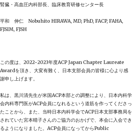
腎臓・高血圧内科部長、臨床教育研修センター長
平和 伸仁
Nobuhito HIRAWA, MD, PhD, FACP, FAHA,
FJSIM, FJSH
この度は、2022~
2023
年度
ACP Japan Chapter Laureate
Award
を頂き、大変有難く、日本支部会員の皆様に心より感
謝申し上げます。
私は、黒川清先生が米国
ACP
本部との調整により、日本内科学
会内科専門医が
ACP
会員になれるという道筋を作ってくださっ
たことから、また、当時日本内科学会で
ACP
日本支部事務局を
されていた宮本晴子さんのご協力のおかげで、本会に入会でき
るようになりました。
ACP
会員になってから
Public