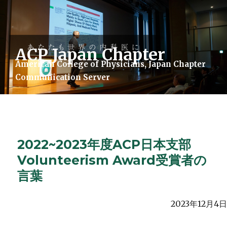
ACP Japan Chapter
American College of Physicians, Japan Chapter
Communication Server
ACP Japan Chapter
2022~2023年度ACP日本支部
Volunteerism Award受賞者の
言葉
2023年12月4日