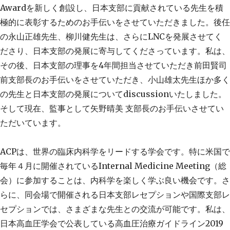
Award
を新しく創設し、日本支部に貢献されている先生を積
極的に表彰するためのお手伝いをさせていただきました。後任
の永山正雄先生、柳川健先生は、さらに
LNC
を発展させてく
ださり、日本支部の発展に寄与してくださっています。私は、
その後、日本支部の理事を
4
年間担当させていただき前田賢司
前支部長のお手伝いをさせていただき、小山雄太先生ほか多く
の先生と日本支部の発展について
discussion
いたしました。
そして現在、監事として矢野晴美 支部長のお手伝いさせてい
ただいています。
ACP
は、世界の臨床内科学をリードする学会です。特に米国で
毎年４月に開催されている
Internal Medicine Meeting
（総
会）に参加することは、内科学を楽しく学ぶ良い機会です。さ
らに、同会場で開催される日本支部レセプションや国際支部レ
セプションでは、さまざまな先生との交流が可能です。私は、
日本高血圧学会で公表している高血圧治療ガイドライン
2019