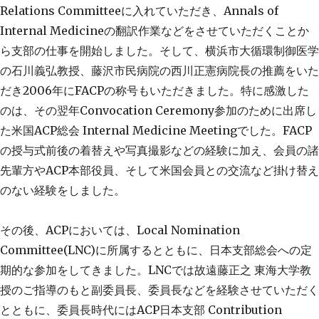
Relations Committee
に入れていただき、
Annals of
Internal Medicine
の翻訳作業などをさせていただくことか
ら支部の仕事を開始しました。そして、横浜市大循環制御医学
の石川義弘教授、藤沢市民病院の西川正憲病院長の推薦をいた
だき
2006
年に
FACP
の称号もいただきました。特に感激した
のは、その翌年
Convocation Ceremony
参加のために出席し
た米国
ACP
総会
Internal Medicine Meeting
でした。
FACP
の授与式前後の着替えや写真撮影などの経験に加え、会員の諸
先輩方や
ACP
本部役員、そして米国会員との交流など掛け替え
のない経験をしました。
その後、
ACP
においては、
Local Nomination
Committee(LNC)
に所属するとともに、日本支部総会への定
期的な参加をしてきました。
LNC
では故遠藤正之 東海大学教
授のご指導のもと副委員長、委員長などを経験させていただく
とともに、委員長時代には
ACP
日本支部
Contribution