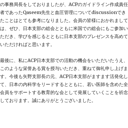
の事務局長をしておりましたが、
ACP
のガイドライン作成責任
者であった
Qaseem
先生と血圧管理について
discussion
でき
たことはとても参考になりました。会員の皆様におかれまして
は、ぜひ、日本支部の総会とともに米国での総会にもご参加い
ただき、学びを感じるとともに日本支部のプレゼンスを高めて
いただければと思います。
最後に、私に
ACP
日本支部での活動の機会をいただいたうえ、
このような栄誉ある賞を授与いただき、重ねて御礼申し上げま
す。今後も矢野支部長の元、
ACP
日本支部がますます活発化し
て、日本の内科学をリードするとともに、若い医師を含めた全
会員をサポートする教育的な会として発展していくことを祈念
しております。誠にありがとうございました。