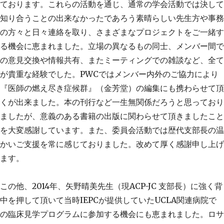
ております。これらの活動を通じ、通常の学会活動では決して
知り合うことの出来なかったであろう素晴らしい先生方や事務
の方々と日々連絡を取り、さまざまなプロジェクトをご一緒す
る機会に恵まれました。立場の異なるもの同士、メンバー間で
の意見交換や情報共有、またミーティングでの雑談など、全て
が貴重な経験でした。PWCではメンバー内外のご協力により
『医師の燃え尽き症候群』（金芳堂）の編集にも携わらせて頂
くが出来ました。本の刊行など一生無関係だろうと思っており
ましたが、意義のある書籍の出版に関わらせて頂きましたこと
を大変感謝しています。また、委員会活動では歴代支部長の温
かいご支援を常に感じておりました。改めて厚く感謝申し上げ
ます。
この他、2014年、矢野晴美先生（現ACP-JC 支部長）に強く背
中を押して頂いて当時IEPCが提供していたUCLA関連病院で
の臨床見学プログラムに参加する機会にも恵まれました。ロサ