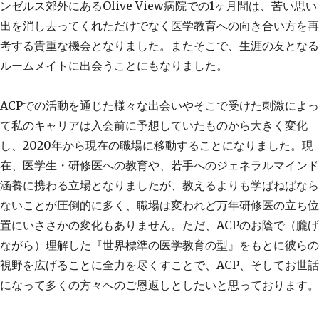
ンゼルス郊外にあるOlive View病院での1ヶ月間は、苦い思い
出を消し去ってくれただけでなく医学教育への向き合い方を再
考する貴重な機会となりました。またそこで、生涯の友となる
ルームメイトに出会うことにもなりました。
ACPでの活動を通じた様々な出会いやそこで受けた刺激によっ
て私のキャリアは入会前に予想していたものから大きく変化
し、2020年から現在の職場に移動することになりました。現
在、医学生・研修医への教育や、若手へのジェネラルマインド
涵養に携わる立場となりましたが、教えるよりも学ばねばなら
ないことが圧倒的に多く、職場は変われど万年研修医の立ち位
置にいささかの変化もありません。ただ、ACPのお陰で（朧げ
ながら）理解した『世界標準の医学教育の型』をもとに彼らの
視野を広げることに全力を尽くすことで、ACP、そしてお世話
になって多くの方々へのご恩返しとしたいと思っております。