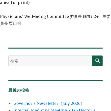
ahead of print).
Physicians’ Well-being Committee 委員長 鋪野紀好、副委
員長 栗山明
検
検
索
索:
最近の投稿
Governor’s Newsletter（July 2026）
Internal Medicine Meeting 2026 Doctor’s