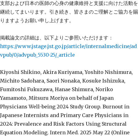
支部および日本の医師の心身の健康維持と支援に向けた活動を
継続してまいります。引き続き、皆さまのご理解とご協力を賜
りますようお願い申し上げます。
掲載論文の詳細は、以下よりご参照いただけます：
https://www.jstage.jst.go.jp/article/internalmedicine/ad
vpub/0/advpub_5530-25/_article
Kiyoshi Shikino, Akira Kuriyama, Yoshito Nishimura,
Michito Sadohara, Saori Nonaka, Kosuke Ishizuka,
Fumitoshi Fukuzawa, Hanae Shimura, Noriko
Yamamoto, Mitsuru Moriya on behalf of Japan
Physicians Well-being 2024 Study Group. Burnout in
Japanese Internists and Primary Care Physicians in
2024: Prevalence and Risk Factors Using Structural
Equation Modeling. Intern Med. 2025 May 22 (Online