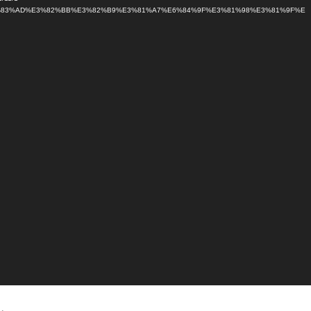
%83%AD%E3%82%BB%E3%82%B9%E3%81%A7%E6%84%9F%E3%81%98%E3%81%9F%E