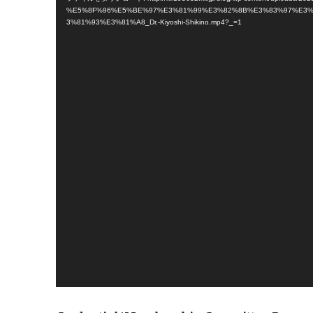
プ
%E5%8F%96%E5%BE%97%E3%81%99%E3%82%8B%E3%83%97%E3
3%81%93%E3%81%A8_Dr.-Kiyoshi-Shikino.mp4?_=1
レ
ー
ヤ
ー