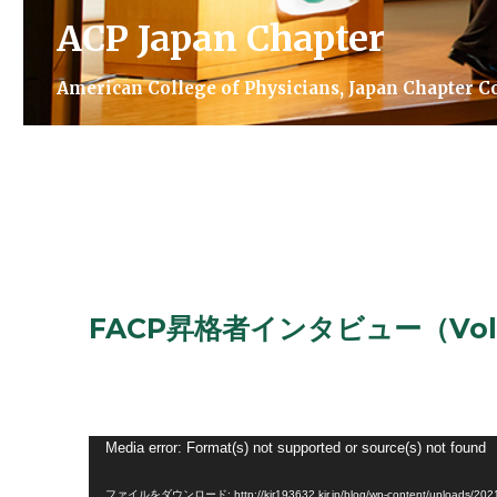
ACP Japan Chapter
American College of Physicians, Japan Chapter 
ACP Japan Chapter
American College of Physicians, Japan Chapter Commun
FACP昇格者インタビュー（Vo
動
Media error: Format(s) not supported or source(s) not found
画
ファイルをダウンロード: http://kir193632.kir.jp/blog/wp-content/uploads/2021