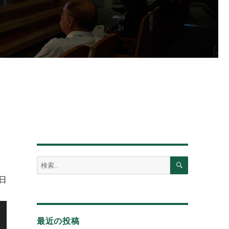
検
検
索
索:
7日
最近の投稿